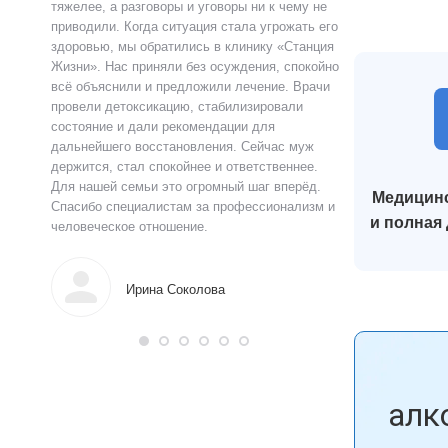
ту.
тяжелее, а разговоры и уговоры ни к чему не
«Станция Жизни»,
ту
приводили. Когда ситуация стала угрожать его
полностью контр
здоровью, мы обратились в клинику «Станция
страшно и стыдно
ацию.
Жизни». Нас приняли без осуждения, спокойно
чувства быстро у
истов
всё объяснили и предложили лечение. Врачи
выслушал, объясн
 читают
провели детоксикацию, стабилизировали
и предложил поня
ься в
состояние и дали рекомендации для
прошло анонимно,
аны на
дальнейшего восстановления. Сейчас муж
лечения я впервы
и веру.
держится, стал спокойнее и ответственнее.
почувствовал ясн
Для нашей семьи это огромный шаг вперёд.
что могу жить тр
Медицинс
Спасибо специалистам за профессионализм и
поддержку.
и полная
человеческое отношение.
Алек
Ирина Соколова
алк