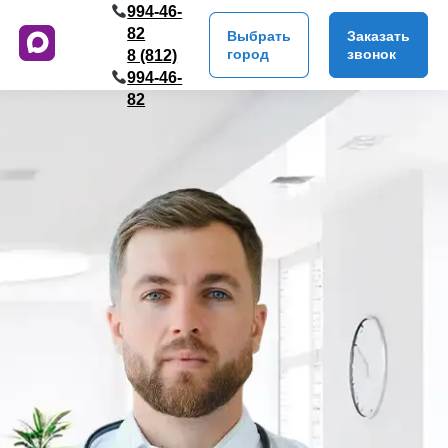
994-46-
82
Выбрать
Заказать
город
звонок
8 (812)
994-46-
82