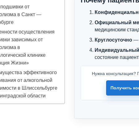
Почему пациент
 подшивки от
Конфиденциальн
олизма в Санкт —
рбурге
Официальный ме
медицинским стан
енности осуществления
ивки зависимых от
Круглосуточно
— 
олизма в
Индивидуальный
логической клинике
состояние пациент
нция Жизни»
мущества эффективного
Нужна консультация? П
вания от алкогольной
имости в Шлиссельбурге
Получить ко
инградской области