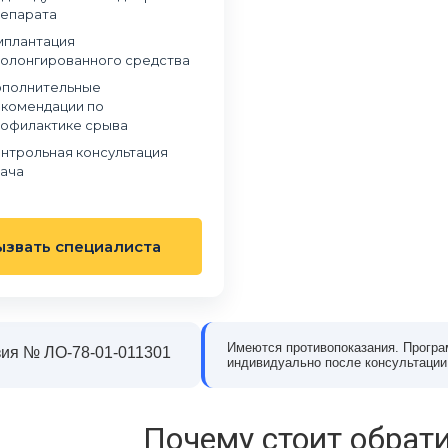
епарата
плантация
олонгированного средства
полнительные
комендации по
офилактике срыва
нтрольная консультация
ача
ызвать специалиста
Имеются противопоказания. Програ
ия № ЛО-78-01-011301
индивидуально после консультации
Почему стоит обрати
в наркологическую клинику
Обращались в частный наркологический це