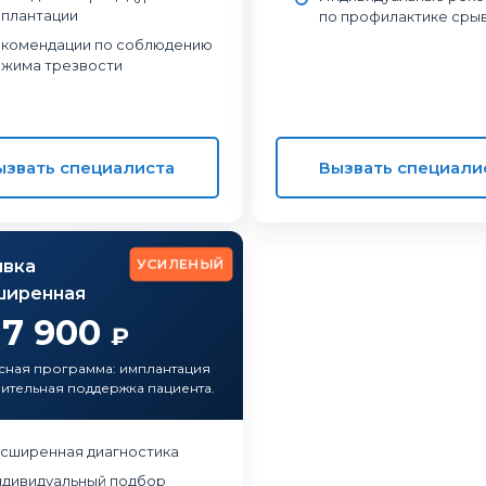
плантации
по профилактике сры
комендации по соблюдению
жима трезвости
ызвать специалиста
Вызвать специали
УСИЛЕНЫЙ
вка
ширенная
17 900
₽
сная программа: имплантация
ительная поддержка пациента.
сширенная диагностика
дивидуальный подбор