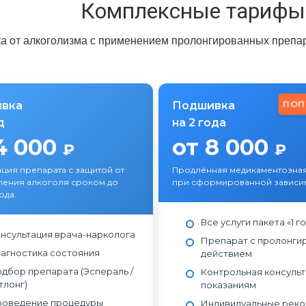
Комплексные тарифы
а от алкоголизма с применением пролонгированных препар
ПОП
вка
Подшивка
д
на 2 года
4 000
от 8 000
₽
₽
ция препарата с защитой от
Продлённая медикаментозная
ления алкоголя сроком до
при сформированной зависим
ода.
Все услуги пакета «1 г
нсультация врача-нарколога
Препарат с пролонги
агностика состояния
действием
дбор препарата (Эспераль /
Контрольная консульт
тлонг)
показаниям
оведение процедуры
Индивидуальные рек