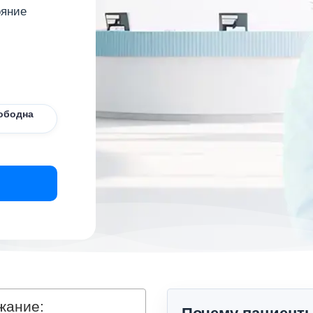
ояние
ободна
жание: