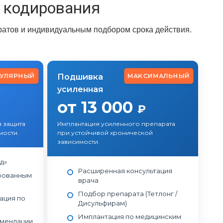
 кодирования
атов и индивидуальным подбором срока действия.
УЛЯРНЫЙ
МАКСИМАЛЬНЫЙ
Подшивка
усиленная
от 13 000
₽
 защита
Имплантация усиленного препарата
ости.
при устойчивой хронической
зависимости.
од»
Расширенная консультация
рованным
врача
Подбор препарата (Тетлонг /
ация по
Дисульфирам)
Имплантация по медицинским
омендации