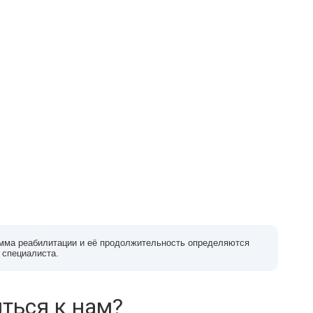
мма реабилитации и её продолжительность определяются
 специалиста.
ться к нам?
нтр
Проходил лечение в наркологической клинике
Моя зависимость от у