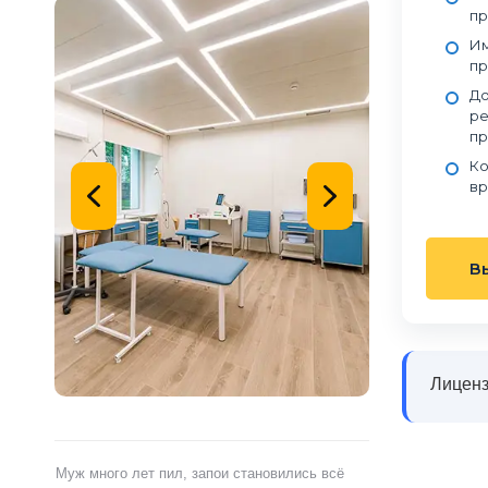
пр
Им
пр
До
ре
пр
Ко
вр
В
Лиценз
ами,
Муж много лет пил, запои становились всё
Я сам обратился 