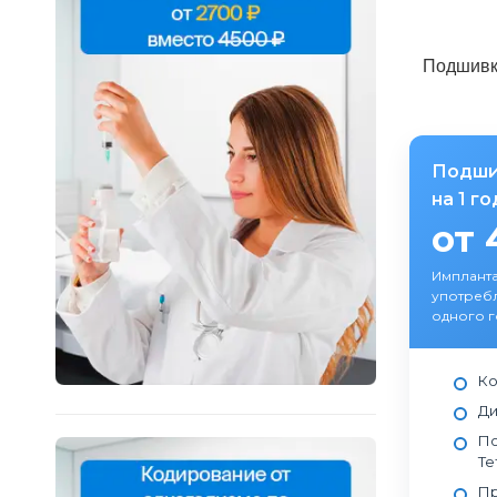
Подшивк
Подши
на 1 го
от 
Импланта
употреб
одного г
Ко
Ди
По
Те
Пр