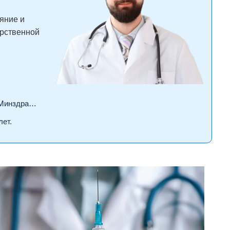
яние и
арственной
драва РФ.
лет.