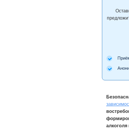
Остав
предложит
Приём 
Аноним
Безопасн
зависимос
востребо
формиров
алкоголя