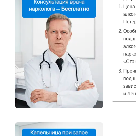
Цена
алког
Пете
Особ
подш
алког
нарко
«Ста
Преи
подши
завис
и Лен