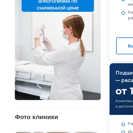
им
Ре
ре
В
Подши
— рас
от 
Комплек
и дополн
Фото клиники
Ра
Ин