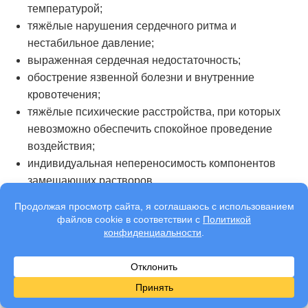
температурой;
тяжёлые нарушения сердечного ритма и
нестабильное давление;
выраженная сердечная недостаточность;
обострение язвенной болезни и внутренние
кровотечения;
тяжёлые психические расстройства, при которых
невозможно обеспечить спокойное проведение
воздействия;
индивидуальная непереносимость компонентов
замещающих растворов.
Окончательное решение принимает врач после
осмотра и диагностики. Если процесс не
подходит, специалист подбирает альтернативные
методы стабилизации здоровья и
восстановления.
Мы гарантируем
качественное
лечение алкоголизма
у мужчин и женщин, а так же
подростков.