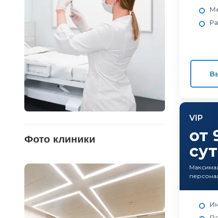
Ме
Ра
В
VIP
от 
Фото клиники
су
Максима
персона
Ин
Пе