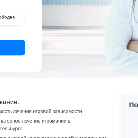
ободна
жание:
По
ость лечения игровой зависимости
латорное лечение игромании в
сельбурге