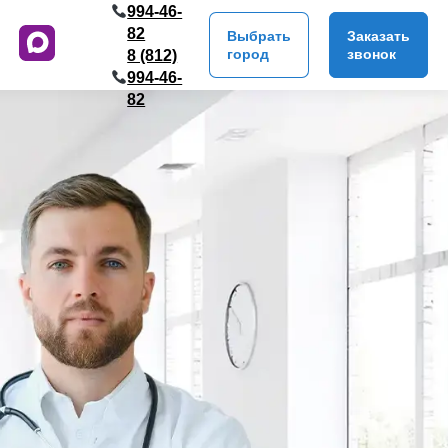
994-46-
82
Выбрать
Заказать
город
звонок
8 (812)
994-46-
82