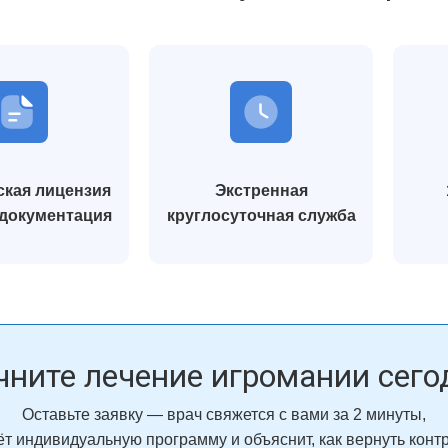
 без давления. После курса
психологи, постепенно он начал меняться.
е за долгое время
Сейчас он проходит восстановление и
ую голову и уверенность,
возвращается к нормальной жизни. Эта
езво. Благодарен клинике за
клиника дала нам надежду и шанс всё
изменить.
сей Морозов
Екатерина Литвинова
кая лицензия
Экстренная
 документация
круглосуточная служба
чните лечение игромании сего
Оставьте заявку — врач свяжется с вами за 2 минуты,
т индивидуальную программу и объяснит, как вернуть конт