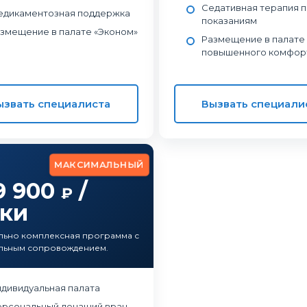
Седативная терапия п
дикаментозная поддержка
показаниям
змещение в палате «Эконом»
Размещение в палате
повышенного комфор
ызвать специалиста
Вызвать специали
МАКСИМАЛЬНЫЙ
9 900
/
₽
тки
льно комплексная программа с
льным сопровождением.
дивидуальная палата
рсональный лечащий врач