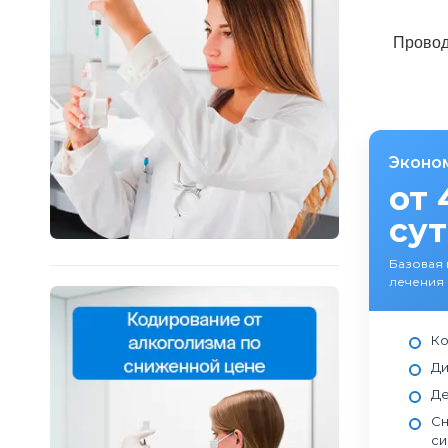
Провод
Эконо
от 
су
Базовая
лечения 
Ко
Ди
Де
Сн
си