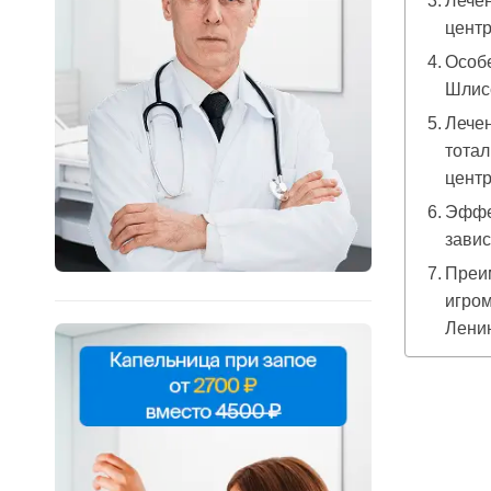
Лечен
цент
Особе
Шлис
Лечен
тотал
цент
Эффе
завис
Преи
игро
Ленин