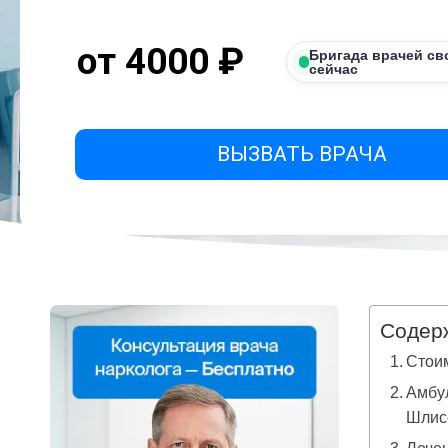
от 4000 ₽
Бригада врачей св
сейчас
ВЫЗВАТЬ ВРАЧА
Содер
Стоим
Амбу
Шлис