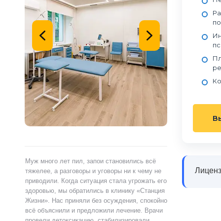
Ра
по
Ин
пс
Пл
ре
Ко
В
ами,
Муж много лет пил, запои становились всё
Я сам обратился 
Лиценз
ту.
тяжелее, а разговоры и уговоры ни к чему не
«Станция Жизни»,
ту
приводили. Когда ситуация стала угрожать его
полностью контр
здоровью, мы обратились в клинику «Станция
страшно и стыдно
ацию.
Жизни». Нас приняли без осуждения, спокойно
чувства быстро у
истов
всё объяснили и предложили лечение. Врачи
выслушал, объясн
 читают
провели детоксикацию, стабилизировали
и предложил поня