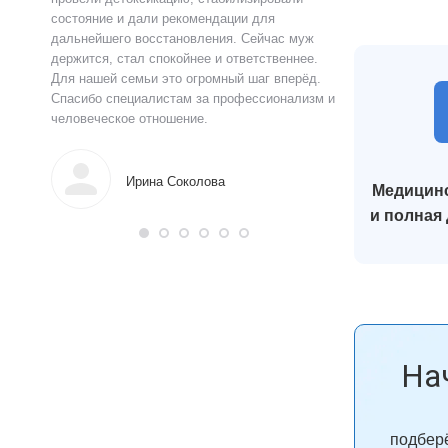
ься в
состояние и дали рекомендации для
прошло анонимно,
аны на
дальнейшего восстановления. Сейчас муж
лечения я впервы
и веру.
держится, стал спокойнее и ответственнее.
почувствовал ясн
Для нашей семьи это огромный шаг вперёд.
что могу жить тр
Спасибо специалистам за профессионализм и
поддержку.
человеческое отношение.
Алек
Ирина Соколова
Медицинс
и полная
На
подберё