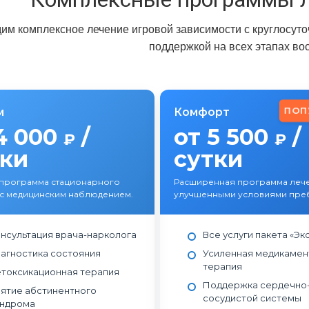
им комплексное лечение игровой зависимости с круглосут
поддержкой на всех этапах во
ПОП
м
Комфорт
4 000
/
от 5 500
/
₽
₽
тки
сутки
 программа стационарного
Расширенная программа лече
с медицинским наблюдением.
улучшенными условиями пре
нсультация врача-нарколога
Все услуги пакета «Эк
агностика состояния
Усиленная медикамен
терапия
токсикационная терапия
Поддержка сердечно
ятие абстинентного
сосудистой системы
ндрома