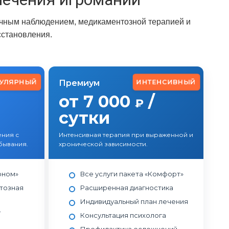
очным наблюдением, медикаментозной терапией и
сстановления.
УЛЯРНЫЙ
ИНТЕНСИВНЫЙ
Премиум
от 7 000
/
₽
сутки
ния с
Интенсивная терапия при выраженной и
бывания.
хронической зависимости.
оном»
Все услуги пакета «Комфорт»
тозная
Расширенная диагностика
Индивидуальный план лечения
-
Консультация психолога