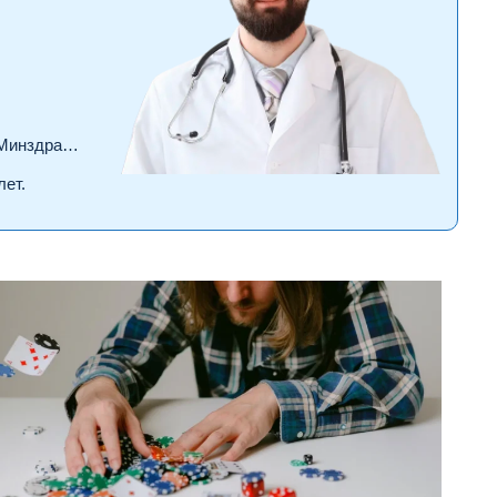
драва РФ.
лет.