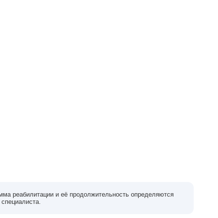
мма реабилитации и её продолжительность определяются
 специалиста.
нтр
Проходил лечение в наркологической клинике
Моя зависимость от у