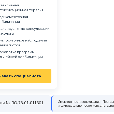
тенсивная
токсикационная терапия
дикаментозная
абилизация
дивидуальные консультации
ихолога
углосуточное наблюдение
ециалистов
зработка программы
льнейшей реабилитации
ызвать специалиста
Имеются противопоказания. Програ
ия № ЛО-78-01-011301
индивидуально после консультации
в наркологическую клинику
Обращались в частный наркологический це