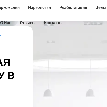
аркомания
Наркология
Реабилитация
Цены
О Нас
Отзывы
Контакты
у
Я
АЯ
У В