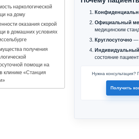
Почему пациент
ость наркологической
Конфиденциальн
щи на дому
Официальный ме
нности оказания скорой
медицинским стан
щи в домашних условиях
иссельбурге
Круглосуточно
— 
мущества получения
Индивидуальный
логической
состояние пациент
осуточной помощи на
в клинике «Станция
Нужна консультация? П
и»
Получить ко