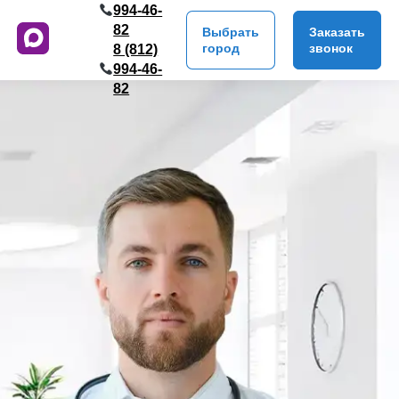
994-46-
82
Выбрать
Заказать
город
звонок
8 (812)
994-46-
82