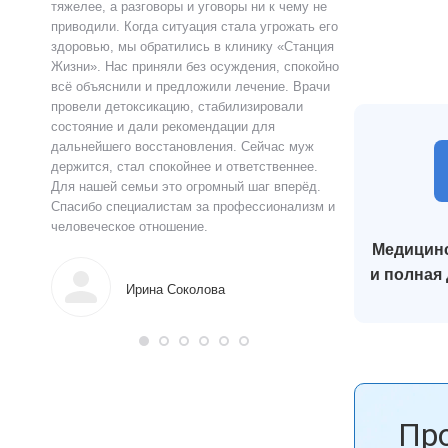
ту.
тяжелее, а разговоры и уговоры ни к чему не
«Станция Жизни»,
ту
приводили. Когда ситуация стала угрожать его
полностью контр
здоровью, мы обратились в клинику «Станция
страшно и стыдно
ацию.
Жизни». Нас приняли без осуждения, спокойно
чувства быстро у
истов
всё объяснили и предложили лечение. Врачи
выслушал, объясн
 читают
провели детоксикацию, стабилизировали
и предложил поня
ься в
состояние и дали рекомендации для
прошло анонимно,
аны на
дальнейшего восстановления. Сейчас муж
лечения я впервы
и веру.
держится, стал спокойнее и ответственнее.
почувствовал ясн
Для нашей семьи это огромный шаг вперёд.
что могу жить тр
Спасибо специалистам за профессионализм и
поддержку.
человеческое отношение.
Медицинс
Алек
и полная
Ирина Соколова
Пр