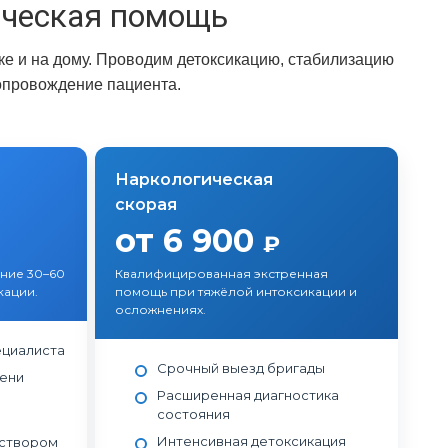
ическая помощь
е и на дому. Проводим детоксикацию, стабилизацию
опровождение пациента.
Наркологическая
скорая
от 6 900
₽
ение 30–60
Квалифицированная экстренная
кации.
помощь при тяжёлой интоксикации и
осложнениях.
ециалиста
Срочный выезд бригады
пени
Расширенная диагностика
состояния
Интенсивная детоксикация
аствором