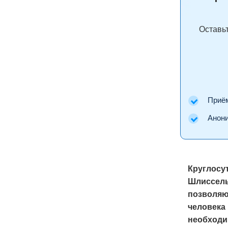
Оставьт
Приём 
Аноним
Круглосу
Шлиссель
позволяю
человека
необходи