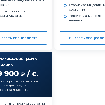
значение медикаментозной
рапии
Стабилизация давлени
состояния
ан дальнейшего
сстановления
Рекомендации по дал
лечению
ызвать специалиста
Вызвать специали
логический центр
ционар
9 900
/ с.
₽
сная программа лечения
сти с круглосуточным
ским наблюдением.
лная диагностика состояния