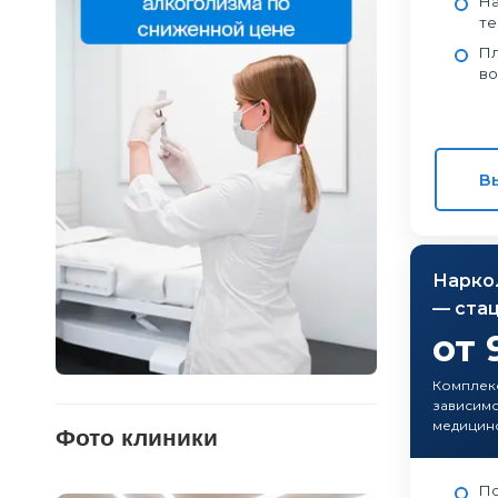
На
те
Пл
во
В
Нарко
— ста
от 
Комплек
зависимо
медицин
Фото клиники
По