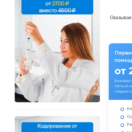
Оказываем
Перви
помощ
от 
Базовая
лёгкой и
стадиях 
Ко
Оц
Ре