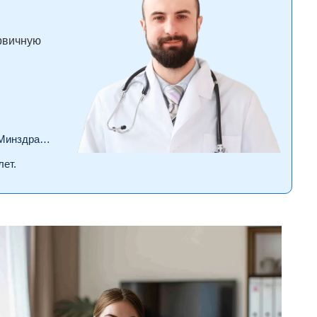
ервичную
драва РФ.
лет.