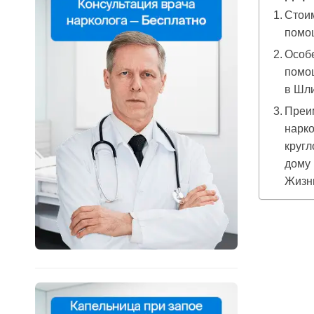
Стоим
помо
Особе
помо
в Шл
Преи
нарко
кругл
дому 
Жизн