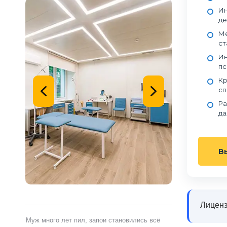
Ин
де
Ме
ст
Ин
пс
Кр
сп
Ра
да
В
Лиценз
ами,
Муж много лет пил, запои становились всё
Я сам обратился 