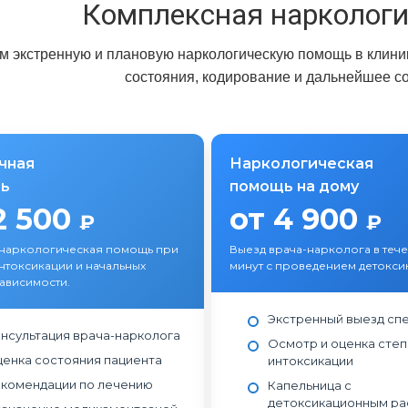
Комплексная нарколог
 экстренную и плановую наркологическую помощь в клиник
состояния, кодирование и дальнейшее с
чная
Наркологическая
ь
помощь на дому
2 500
от 4 900
₽
₽
 наркологическая помощь при
Выезд врача-нарколога в теч
нтоксикации и начальных
минут с проведением детокси
зависимости.
Экстренный выезд сп
нсультация врача-нарколога
Осмотр и оценка сте
енка состояния пациента
интоксикации
комендации по лечению
Капельница с
детоксикационным р