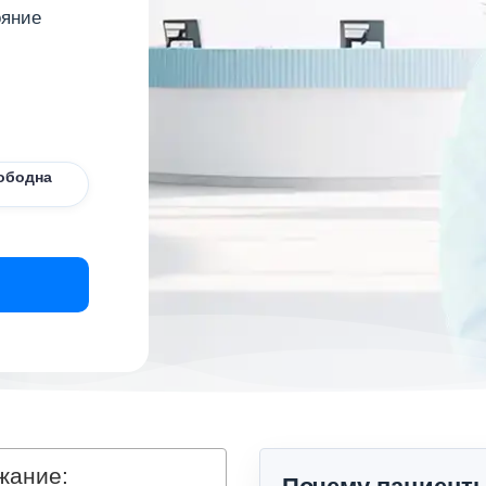
ояние
ободна
жание: