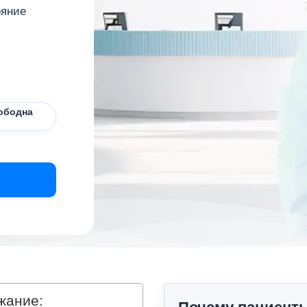
ояние
ободна
жание: