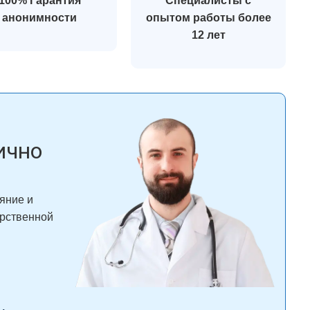
100% Гарантия
Специалисты с
анонимности
опытом работы более
12 лет
ично
яние и
арственной