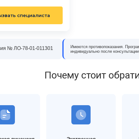
 когда понял, что алкоголь
«Станция Жизни» из-за зависимости сына о
олирует мою жизнь. Было
наркотиков. Мы были в отчаянии и не
, но на консультации эти
понимали, как правильно помочь. В клиник
ызвать специалиста
шли. Врач внимательно
нас выслушали, подробно рассказали о
ил, что со мной происходит,
лечении и реабилитации, поддержали и сын
тный план лечения. Всё
и нас как родителей. С ним работали врачи
 без давления. После курса
психологи, постепенно он начал меняться.
е за долгое время
Сейчас он проходит восстановление и
Имеются противопоказания. Програ
ия № ЛО-78-01-011301
индивидуально после консультации
ую голову и уверенность,
возвращается к нормальной жизни. Эта
езво. Благодарен клинике за
клиника дала нам надежду и шанс всё
изменить.
Почему стоит обрати
сей Морозов
Екатерина Литвинова