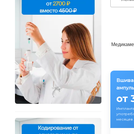
Медикаме
Вшива
ампулы
от 
Импланта
употребл
месяцев.