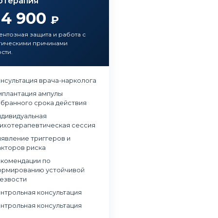
отерапия
14 900
₽
нтозная защита и работа с
гическими причинами
сти.
нсультация врача-нарколога
плантация ампулы
бранного срока действия
дивидуальная
ихотерапевтическая сессия
явление триггеров и
кторов риска
комендации по
рмированию устойчивой
езвости
нтрольная консультация
нтрольная консультация
в наркологическую клинику
Обращались в частный наркологический це