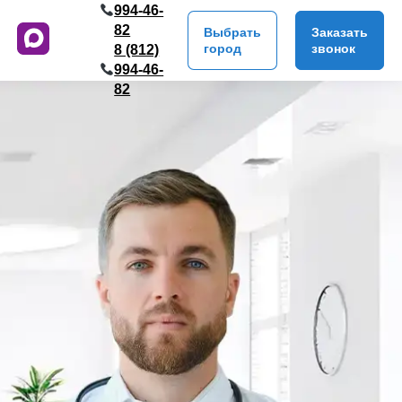
994-46-
82
Выбрать
Заказать
город
звонок
8 (812)
994-46-
82