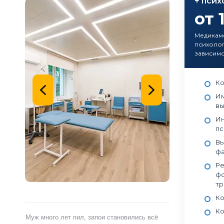
+ псих
от 
Медикаме
психоло
зависимо
Ко
Им
вы
Ин
пс
Вы
фа
Ре
фо
тр
Ко
Ко
ами,
Муж много лет пил, запои становились всё
Я сам обратился 