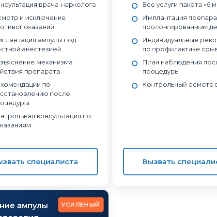
нсультация врача-нарколога
Все услуги пакета «6 
мотр и исключение
Имплантация препара
отивопоказаний
пролонгированным д
плантация ампулы под
Индивидуальные рек
стной анестезией
по профилактике сры
зъяснение механизма
План наблюдения пос
йствия препарата
процедуры
комендации по
Контрольный осмотр 
сстановлению после
оцедуры
нтрольная консультация по
казаниям
ызвать специалиста
Вызвать специали
УСИЛЕНЫЙ
ние ампулы