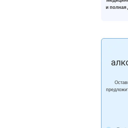
Медицинс
и полная
алк
Остав
предложит