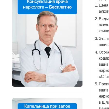
Цена
алког
Виды
алког
клин
Этап
вшив
Особ
кодир
вшив
нарко
«Ста
Преи
вшив
нарк
в Шли
Ленин