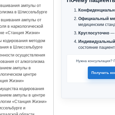
Почему пациент
 вшивания ампулы от
Конфиденциальн
олизма в Шлиссельбурге
Официальный ме
 вшивания ампулы от
медицинским стан
оля в наркологической
ике «Станция Жизни»
Круглосуточно
— 
ы кодирования методом
Индивидуальный
ания в Шлиссельбурге
состояние пациент
енности осуществления
Нужна консультация? П
ования от алкоголизма
анием ампулы в
Получить ко
логическом центре
нция Жизни»
мущества кодирования
анием ампулы в центре
ологии «Станция Жизни»
ссельбурге и
градской области