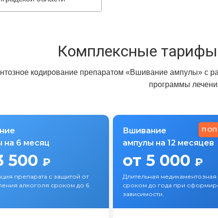
Комплексные тарифы
нтозное кодирование препаратом «Вшивание ампулы» с ра
программы лечени
ПОП
ние
Вшивание
 на 6 месяц
ампулы на 12 месяцев
3 500
от 5 000
₽
₽
ция препарата с защитой от
Длительная медикаментозная
ения алкоголя сроком до 6
сроком до года при сформи
зависимости.