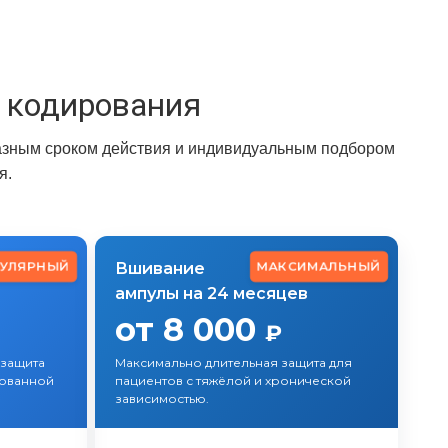
 кодирования
зным сроком действия и индивидуальным подбором
я.
УЛЯРНЫЙ
МАКСИМАЛЬНЫЙ
Вшивание
ампулы на 24 месяцев
от 8 000
₽
 защита
Максимально длительная защита для
рованной
пациентов с тяжёлой и хронической
зависимостью.