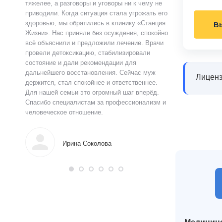
ту.
тяжелее, а разговоры и уговоры ни к чему не
«Станция Жизни»,
ту
приводили. Когда ситуация стала угрожать его
полностью контр
здоровью, мы обратились в клинику «Станция
страшно и стыдно
В
ацию.
Жизни». Нас приняли без осуждения, спокойно
чувства быстро у
истов
всё объяснили и предложили лечение. Врачи
выслушал, объясн
 читают
провели детоксикацию, стабилизировали
и предложил поня
ься в
состояние и дали рекомендации для
прошло анонимно,
аны на
дальнейшего восстановления. Сейчас муж
лечения я впервы
Лиценз
и веру.
держится, стал спокойнее и ответственнее.
почувствовал ясн
Для нашей семьи это огромный шаг вперёд.
что могу жить тр
Спасибо специалистам за профессионализм и
поддержку.
человеческое отношение.
Алек
Ирина Соколова