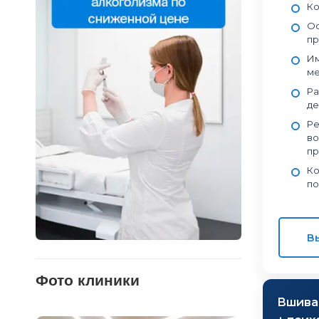
Ко
Ос
пр
Им
ме
Ра
де
Ре
во
пр
Ко
по
В
Фото клиники
Вшива